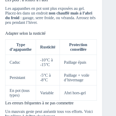
Les agapanthes en pot sont plus exposées au gel.
Placez-les dans un endroit
non chauffé mais à l’abri
du froid
: garage, serre froide, ou véranda. Arrosez très
peu pendant l’hiver.
Adapter selon la rusticité
Type
Protection
Rusticité
d’agapanthe
conseillée
-10°C à
Caduc
Paillage épais
-15°C
-5°C à
Paillage + voile
Persistant
-8°C
d’hivernage
En pot (tous
Variable
Abri hors-gel
types)
Les erreurs fréquentes à ne pas commettre
Un mauvais geste peut anéantir tous vos efforts. Voici